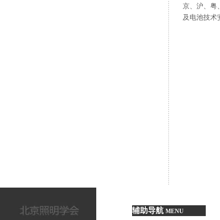
京、沪、粤
及电池技术
北京照
地系统转换
北京照
读，澄清了
北京照
同时，成功
权威地位，
正如萧
入研讨的学
互动环
匪浅，效果
本次会
终端标准化
辅助导航
MENU