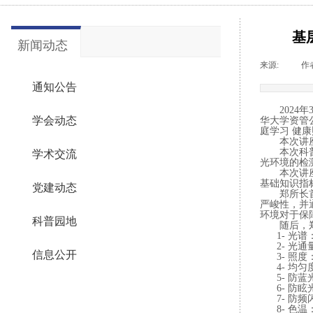
基
新闻动态
来源:
|
作
通知公告
2
024
年
学会动态
华大学资管
庭学习
健康
本次讲
本次科
学术交流
光环境的检
本次讲
基础知识指
党建动态
郑所长
严峻性，并
环境对于保
科普园地
随后，
1-
光谱
2-
光通
信息公开
3-
照度
4-
均匀
5-
防蓝
6-
防眩
7-
防频
8-
色温