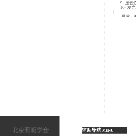
9-
显色
10-
发光
最后，
判断家庭光
此次
“
众对家庭和
本场活
实改善居民
上一篇：
“
下一篇：
A
辅助导航
MENU