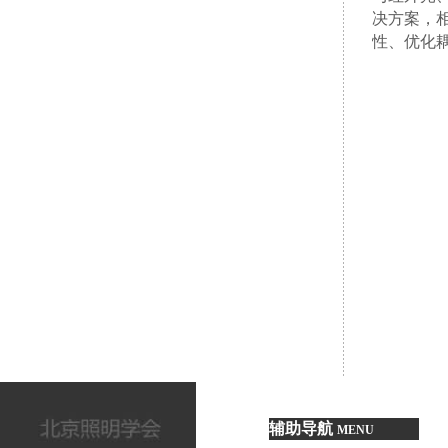
决方案，
性、优化
北京照
趋势”为题
指出，L
到，可调
北京照
扰光限制
体立面动
推进，未
北京照
分享，系
范要求为
标准化工
度，分享
加强合作
辅助导航
MENU